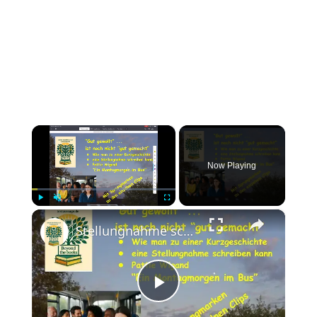
×
Now Playing
×
Play
Unmute
Fullscreen
Stellungnahme schreiben: z.B. Pattie Wigand, Montagmorgen ... - "Gut gewollt" - auch "gut gemacht"?
Play