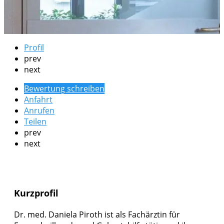
Profil
prev
next
Bewertung schreiben
Anfahrt
Anrufen
Teilen
prev
next
Kurzprofil
Dr. med. Daniela Piroth ist als Fachärztin für