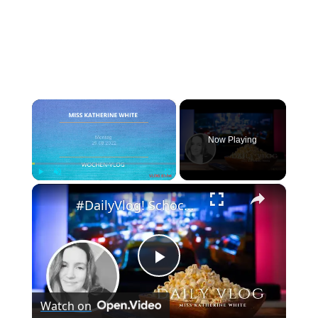
×
Now Playing
×
Play
Unmute
Fullscreen
#DailyVlog! Schocknachrichten am Dienstag. Wie geht es jetzt weiter mit Chicago P.D?
Play
Watch on