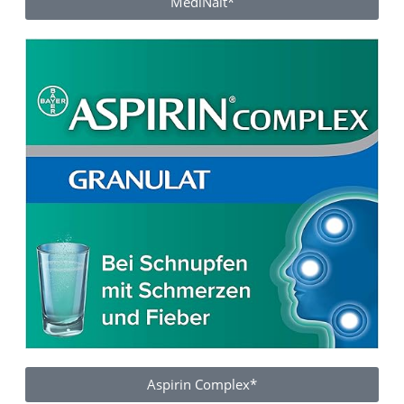
MediNait*
Aspirin Complex*