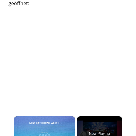
geöffnet:
×
Now Playing