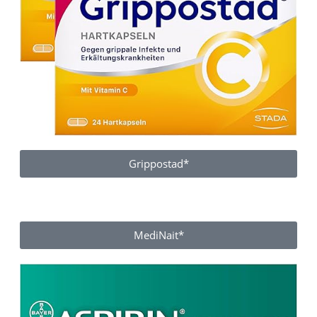
Grippostad*
MediNait*