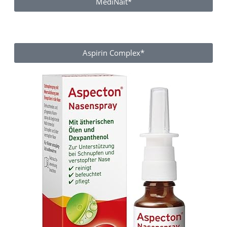
MediNait*
Aspirin Complex*