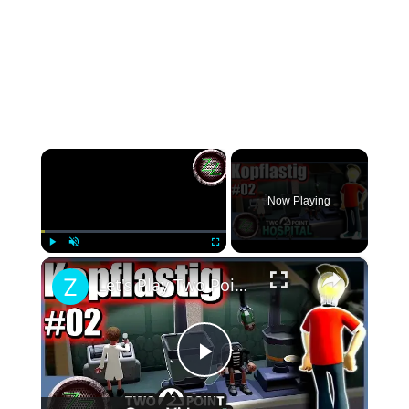
×
Now Playing
×
Play
Unmute
Fullscreen
Let's Play Two Point Hospital Deutsch 🏥🚑 #02 Notfall in Hogsport - 2 Sterne in der 1. Mission
Play