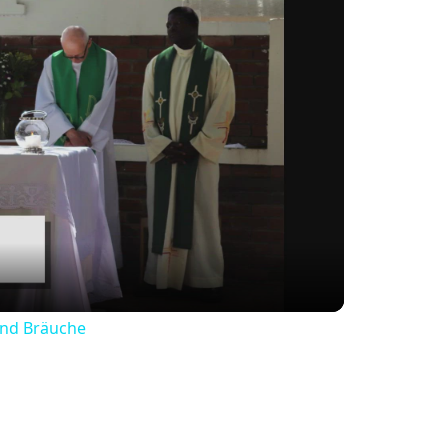
ay
deo
und Bräuche