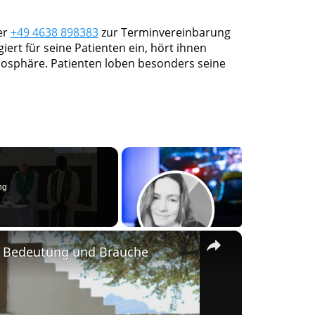
er
+49 4638 898383
zur Terminvereinbarung
iert für seine Patienten ein, hört ihnen
mosphäre. Patienten loben besonders seine
ng
×
n, Bedeutung und Bräuche