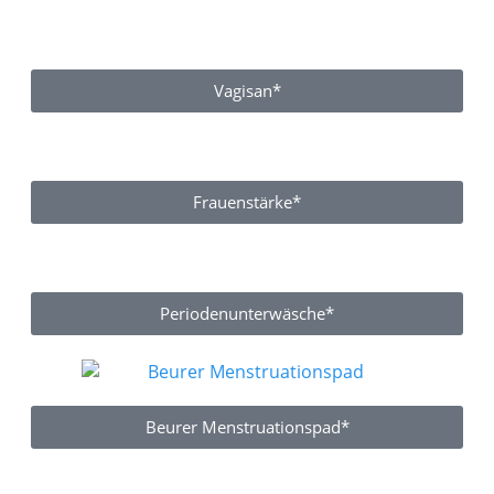
Vagisan*
Frauenstärke*
Periodenunterwäsche*
Beurer Menstruationspad*