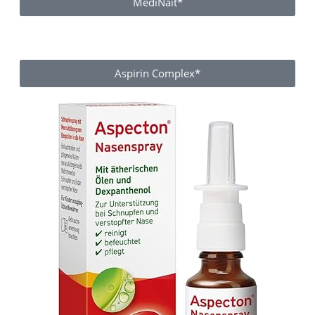
MediNait*
Aspirin Complex*