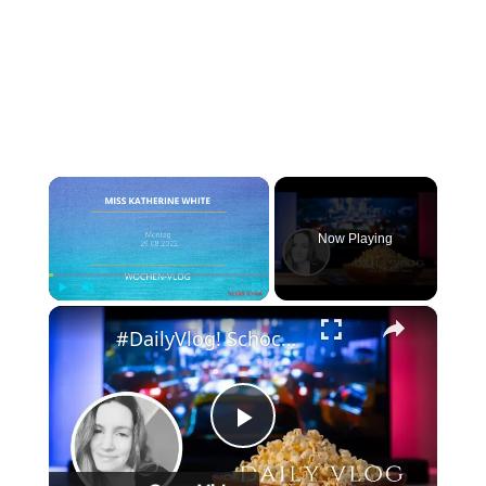
×
Now Playing
×
Play
Unmute
Fullscreen
#DailyVlog! Schocknachrichten am Dienstag. Wie geht es jetzt weiter mit Chicago P.D?
Play