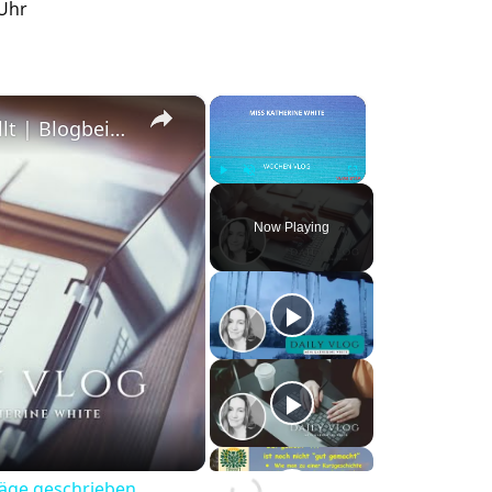
 Uhr
×
×
#DailyVlog! KDP korrigiert | Layouts erstellt | Blogbeiträge geschrieben.
Play
Unmute
Fullscreen
Now Playing
träge geschrieben.