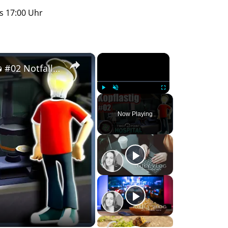
s 17:00 Uhr
×
×
Let's Play Two Point Hospital Deutsch 🏥🚑 #02 Notfall in Hogsport - 2 Sterne in der 1. Mission
Play
Unmute
Fullscreen
Now Playing