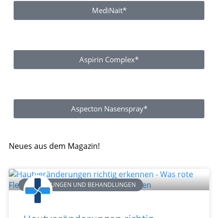
MediNait*
Aspirin Complex*
Aspecton Nasenspray*
Neues aus dem Magazin!
ERKRANKUNGEN UND BEHANDLUNGEN