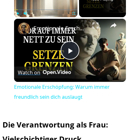
×
Play
Unmute
Fullscreen
Emotionale Erschöpfung: Warum immer freundlich sein dich auslaugt
Play
Watch on
Video
Emotionale Erschöpfung: Warum immer
freundlich sein dich auslaugt
Die Verantwortung als Frau:
Vielschichtiger Druck