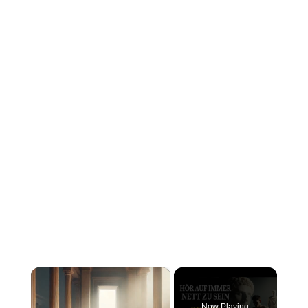
×
Now Playing