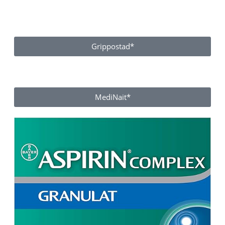
Grippostad*
MediNait*