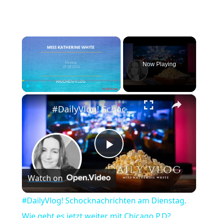
×
Now Playing
×
Play
Unmute
Fullscreen
#DailyVlog! Schocknachrichten am Dienstag. Wie geht es jetzt weiter mit Chicago P.D?
Play
Watch on
Video
#DailyVlog! Schocknachrichten am Dienstag.
Wie geht es jetzt weiter mit Chicago P.D?