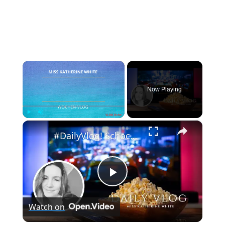
×
Now Playing
×
Play
Unmute
Fullscreen
#DailyVlog! Schocknachrichten am Dienstag. Wie geht es jetzt weiter mit Chicago P.D?
Play
Watch on
Video