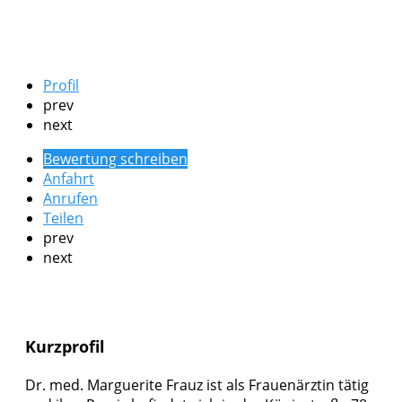
Profil
prev
next
Bewertung schreiben
Anfahrt
Anrufen
Teilen
prev
next
Kurzprofil
Dr. med. Marguerite Frauz ist als Frauenärztin tätig