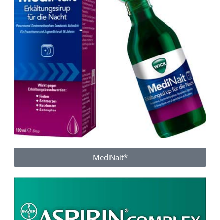
MediNait*