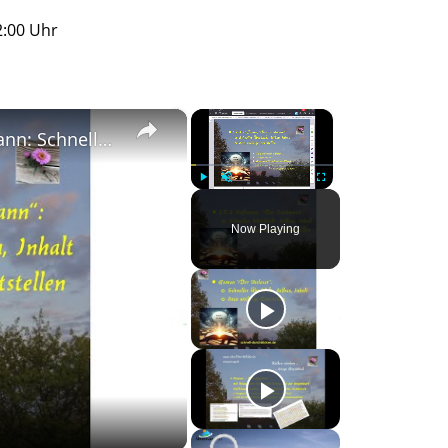
2:00 Uhr
×
×
Novelle "Der Sandmann" von E.T.A. Hoffmann: Schneller Überblick: Inhalt und wichtige Zitate
Play
Unmute
Fullscreen
Now Playing