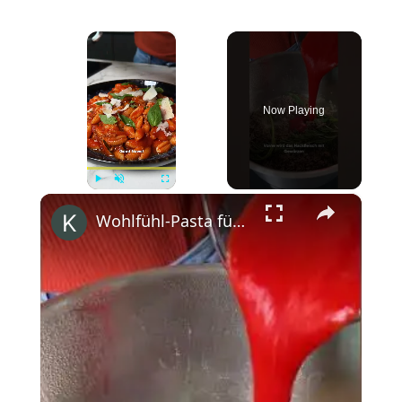
×
Now Playing
×
Play
Unmute
Fullscreen
Wohlfühl-Pasta für faule Tage! #kitchenstories #anyonecancook #siemenshome #enjoysiemens #bolognese