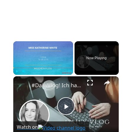
×
Now Playing
×
Play
Unmute
Fullscreen
#DailyVlog! Ich hatte ein absolutes, produktives Wochenende.
Play
Watch on