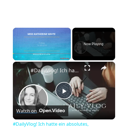
×
Now Playing
×
Play
Unmute
Fullscreen
#DailyVlog! Ich hatte ein absolutes, produktives Wochenende.
Play
Watch on
Video
#DailyVlog! Ich hatte ein absolutes,