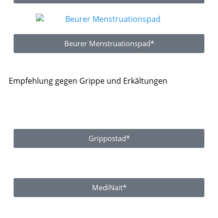
Beurer Menstruationspad*
Empfehlung gegen Grippe und Erkältungen
Grippostad*
MediNait*