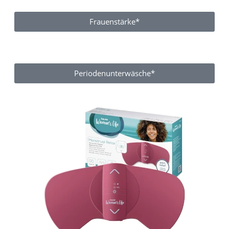
Frauenstärke*
Periodenunterwäsche*