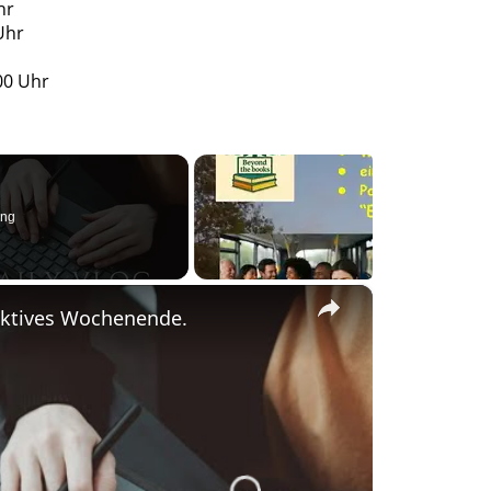
hr
Uhr
00 Uhr
ing
×
duktives Wochenende.