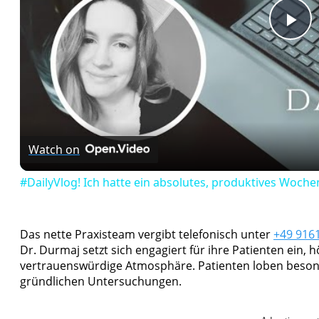
Pl
Vi
Watch on
#DailyVlog! Ich hatte ein absolutes, produktives Woch
Das nette Praxisteam vergibt telefonisch unter
+49 916
Dr. Durmaj setzt sich engagiert für ihre Patienten ein,
vertrauenswürdige Atmosphäre. Patienten loben besond
gründlichen Untersuchungen.