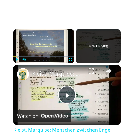
×
Now Playing
×
Play
Unmute
Fullscreen
Kleist, Marquise: Menschen zwischen Engel und Teufel
Play
Watch on
Video
Kleist, Marquise: Menschen zwischen Engel