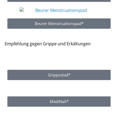
Beurer Menstruationspad*
Empfehlung gegen Grippe und Erkältungen
Grippostad*
MediNait*