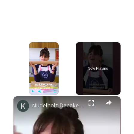
×
Now Playing
×
Play
Unmute
Fullscreen
Nudelholz-Debakel am Flughafen mit Cynthia Barcomi #shorts