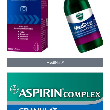
MediNait*