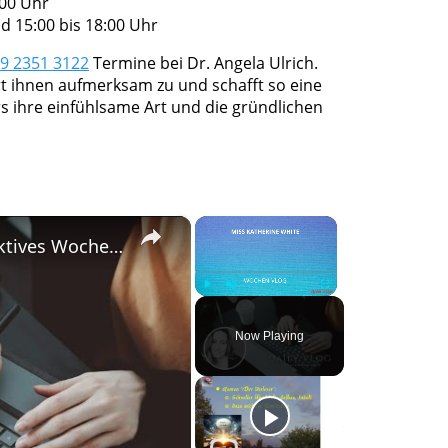
:00 Uhr
d 15:00 bis 18:00 Uhr
9 2351 3122
Termine bei Dr. Angela Ulrich.
hört ihnen aufmerksam zu und schafft so eine
 ihre einfühlsame Art und die gründlichen
×
×
#DailyVlog! Ich hatte ein absolutes, produktives Wochenende.
Play
Unmute
Fullscreen
Now Playing