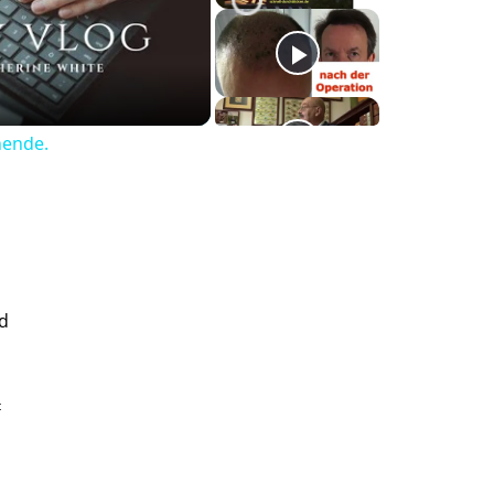
nende.
id
t