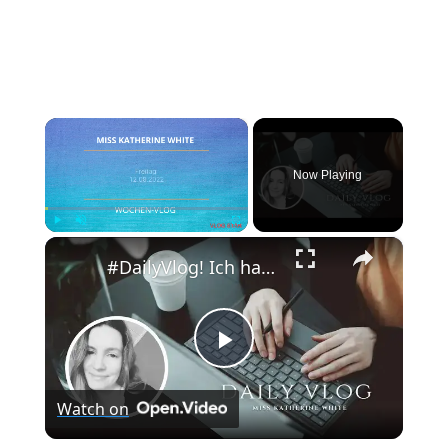
×
Now Playing
×
Play
Unmute
Fullscreen
#DailyVlog! Ich hatte ein absolutes, produktives Wochenende.
Play
Watch on
Video