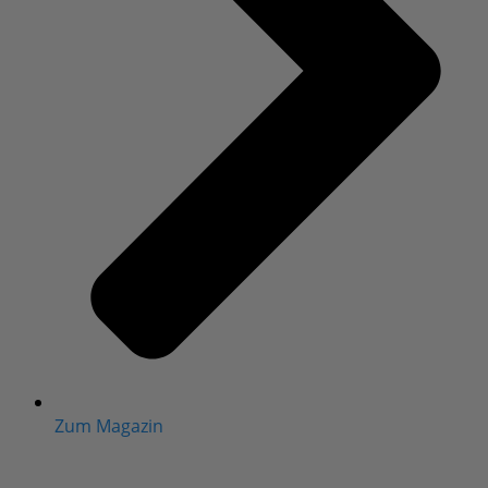
Zum Magazin
© 2025 – frauenaerzte.org – Alle Rechte vorbehalten
|
Impressum
|
Datenschutzerklärung
|
Haftungsausschluss
* Bei Links, die mit einem Sternchen gekennzeichnet
sind, handelt es sich um Affiliate-Links, mit denen wir
den Betrieb von frauenaerzte.org finanzieren.
Warenkorb