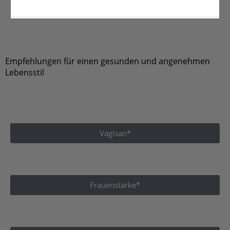
Empfehlungen für einen gesunden und angenehmen
Lebensstil
Vagisan*
Frauenstärke*
Periodenunterwäsche*