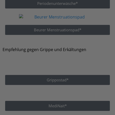
Beurer Menstruationspad*
Empfehlung gegen Grippe und Erkältungen
Grippostad*
MediNait*