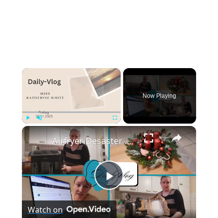
×
Now Playing
×
Play
Unmute
Fullscreen
Airfryer-Desaster 😩, Temu-Paket 📦 & 150 Blog-Posts an einem Wochenende 🤯 | Daily Vlog
Play
Watch on