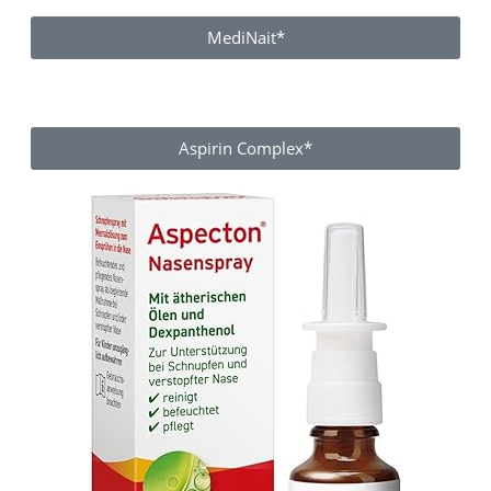
MediNait*
Aspirin Complex*