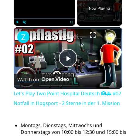
Now Playing
×
Play
Unmute
Fullscreen
Let's Play Two Point Hospital Deutsch 🏥🚑 #02 Notfall in Hogsport - 2 Sterne in der 1. Mission
Play
Watch on
Video
Let's Play Two Point Hospital Deutsch 🏥🚑 #02
Notfall in Hogsport - 2 Sterne in der 1. Mission
Montags, Dienstags, Mittwochs und
Donnerstags von 10:00 bis 12:30 und 15:00 bis