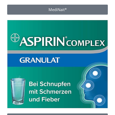
MediNait*