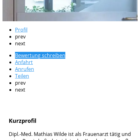
Profil
prev
next
Bewertung schreiben
Anfahrt
Anrufen
Teilen
prev
next
Kurzprofil
Dipl.-Med. Mathias Wilde ist als Frauenarzt tätig und