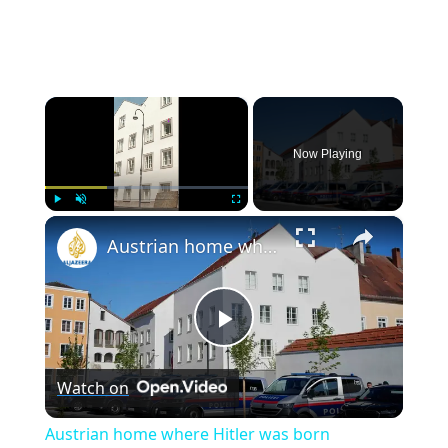
×
Now Playing
×
Play
Unmute
Fullscreen
Austrian home where Hitler was born reopened as police station
Play
Watch on
Video
Austrian home where Hitler was born