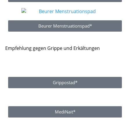
Beurer Menstruationspad*
Empfehlung gegen Grippe und Erkältungen
Grippostad*
MediNait*