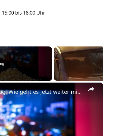
15:00 bis 18:00 Uhr
ing
×
#DailyVlog! Schocknachrichten am Dienstag. Wie geht es jetzt weiter mit Chicago P.D?