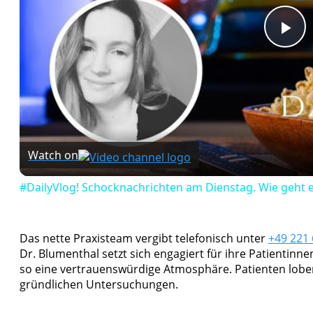
Pl
Vi
Watch on
#DailyVlog! Schocknachrichten am Dienstag. Wie geht es
Das nette Praxisteam vergibt telefonisch unter
+49 221
Dr. Blumenthal setzt sich engagiert für ihre Patientinn
so eine vertrauenswürdige Atmosphäre. Patienten lobe
gründlichen Untersuchungen.