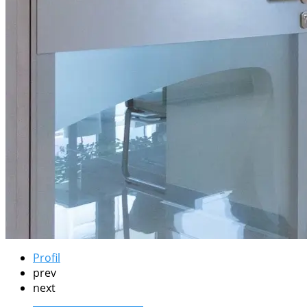
Profil
prev
next