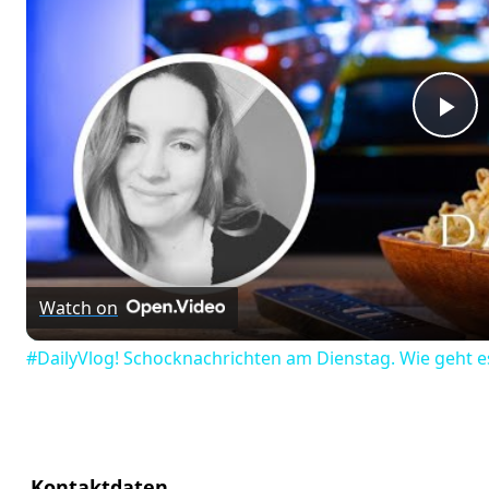
Pl
Vi
Watch on
#DailyVlog! Schocknachrichten am Dienstag. Wie geht es
Kontaktdaten