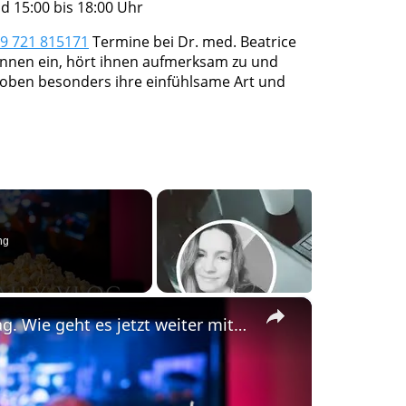
d 15:00 bis 18:00 Uhr
9 721 815171
Termine bei Dr. med. Beatrice
ntinnen ein, hört ihnen aufmerksam zu und
 loben besonders ihre einfühlsame Art und
ng
×
#DailyVlog! Schocknachrichten am Dienstag. Wie geht es jetzt weiter mit Chicago P.D?