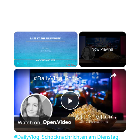
×
Now Playing
×
Play
Unmute
Fullscreen
#DailyVlog! Schocknachrichten am Dienstag. Wie geht es jetzt weiter mit Chicago P.D?
Play
Watch on
Video
#DailyVlog! Schocknachrichten am Dienstag.