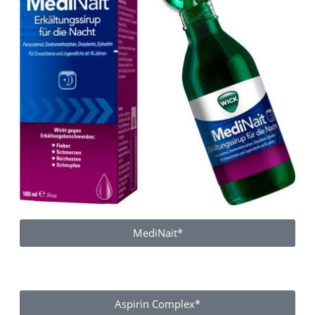
MediNait*
Aspirin Complex*