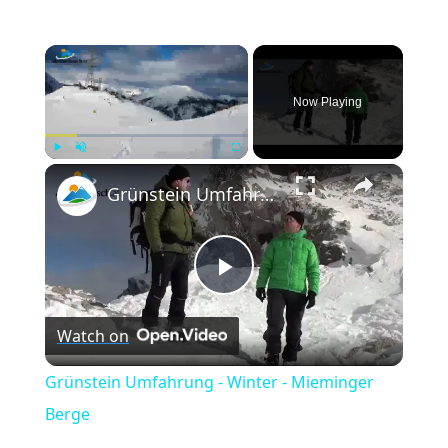
×
Now Playing
×
Play
Unmute
Fullscreen
Grünstein Umfahrung - Winter - Mieminger Berge
Play
Watch on
Video
Grünstein Umfahrung - Winter - Mieminger
Berge