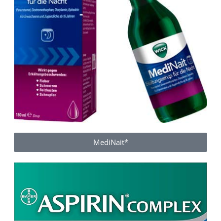
MediNait*