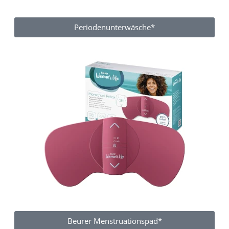
Periodenunterwäsche*
Beurer Menstruationspad*