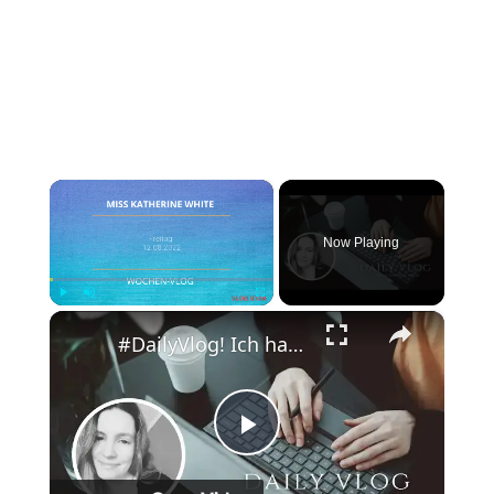
×
Now Playing
×
Play
Unmute
Fullscreen
#DailyVlog! Ich hatte ein absolutes, produktives Wochenende.
Play