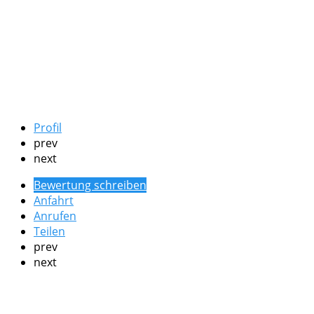
Profil
prev
next
Bewertung schreiben
Anfahrt
Anrufen
Teilen
prev
next