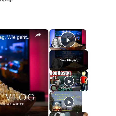
×
×
#DailyVlog! Schocknachrichten am Dienstag. Wie geht es jetzt weiter mit Chicago P.D?
Play Video
Now Playing