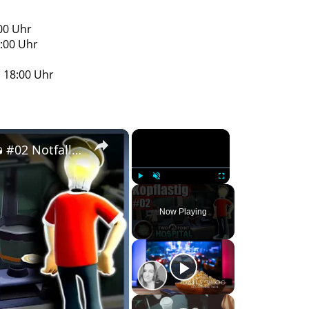
00 Uhr
5:00 Uhr
s 18:00 Uhr
×
×
Let's Play Two Point Hospital Deutsch 🏥🚑 #02 Notfall in Hogsport - 2 Sterne in der 1. Mission
Play
Unmute
Fullscreen
Now Playing