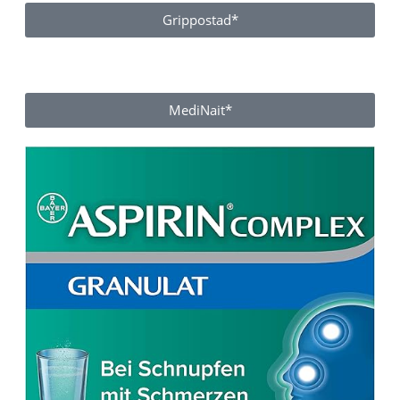
Grippostad*
MediNait*