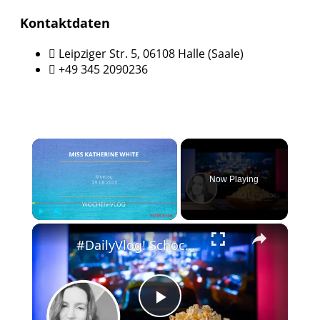
Kontaktdaten
Leipziger Str. 5, 06108 Halle (Saale)
+49 345 2090236
×
Now Playing
×
Play
Unmute
Fullscreen
#DailyVlog! Schocknachrichten am Dienstag. Wie geht es jetzt weiter mit Chicago P.D?
Play