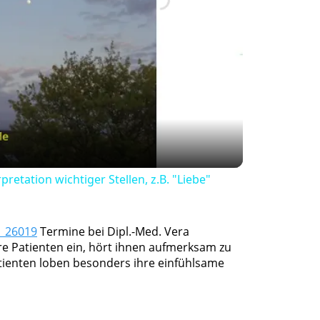
ay
deo
pretation wichtiger Stellen, z.B. "Liebe"
1 26019
Termine bei Dipl.-Med. Vera
re Patienten ein, hört ihnen aufmerksam zu
tienten loben besonders ihre einfühlsame