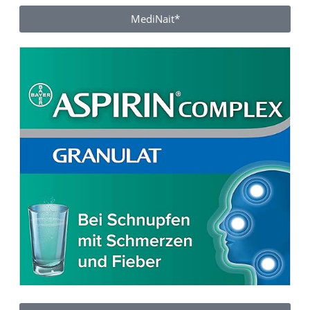
MediNait*