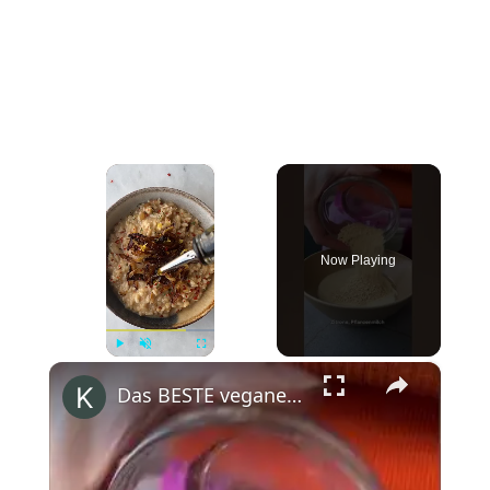
×
Now Playing
×
Play
Unmute
Fullscreen
Das BESTE vegane Risotto #shorts