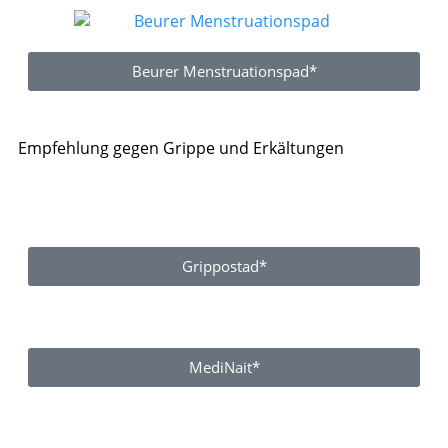
Beurer Menstruationspad*
Empfehlung gegen Grippe und Erkältungen
Grippostad*
MediNait*