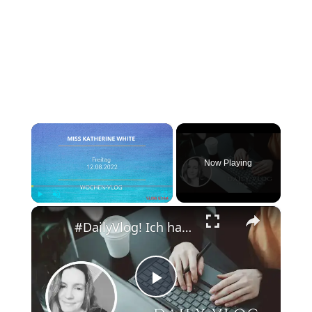
×
Now Playing
×
Play
Unmute
Fullscreen
#DailyVlog! Ich hatte ein absolutes, produktives Wochenende.
Play