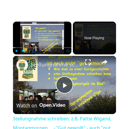
×
Now Playing
×
Play
Unmute
Fullscreen
Stellungnahme schreiben: z.B. Pattie Wigand, Montagmorgen ... - "Gut gewollt" - auch "gut gemacht"?
Play
Watch on
Video
Stellungnahme schreiben: z.B. Pattie Wigand,
Montagmorgen ... - "Gut gewollt" - auch "gut