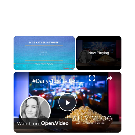
×
Now Playing
×
Play
Unmute
Fullscreen
#DailyVlog! Schocknachrichten am Dienstag. Wie geht es jetzt weiter mit Chicago P.D?
Play
Watch on
Video