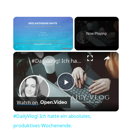
×
Now Playing
×
Play
Unmute
Fullscreen
#DailyVlog! Ich hatte ein absolutes, produktives Wochenende.
Play
Watch on
Video
#DailyVlog! Ich hatte ein absolutes,
produktives Wochenende.