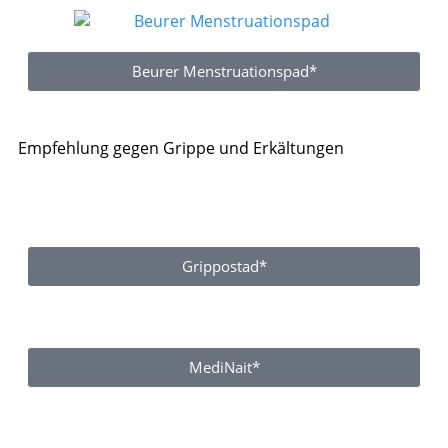
Beurer Menstruationspad*
Empfehlung gegen Grippe und Erkältungen
Grippostad*
MediNait*