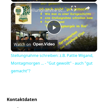
×
Play
Unmute
Fullscreen
Stellungnahme schreiben: z.B. Pattie Wigand, Montagmorgen ... - "Gut gewollt" - auch "gut gemacht"?
Play
Watch on
Video
Stellungnahme schreiben: z.B. Pattie Wigand,
Montagmorgen ... - "Gut gewollt" - auch "gut
gemacht"?
Kontaktdaten