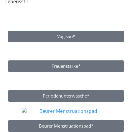
Lebensstil
Vagisan*
Frauenstärke*
Periodenunterwäsche*
Beurer Menstruationspad*