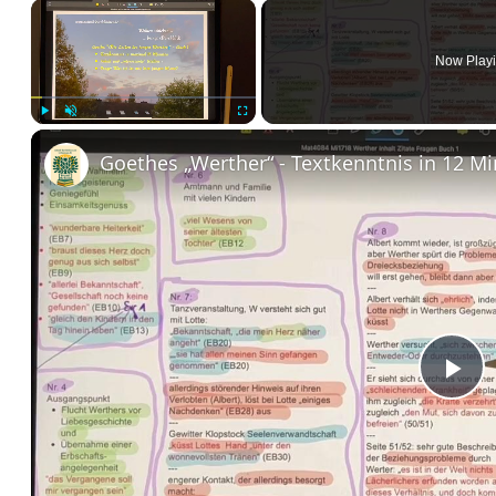
×
Now Play
Play
Unmute
Fullscreen
Pl
Vi