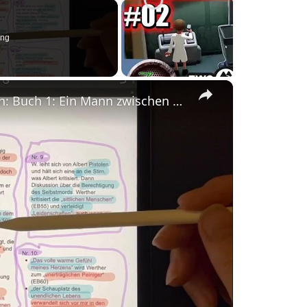
ing
×
Goethes „Werther“ - Textkenntnis in 12 Min: Buch 1: Ein Mann zwischen Sturm und Drang und Romantik
ay
deo