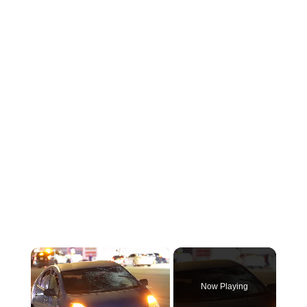
×
Now Playing