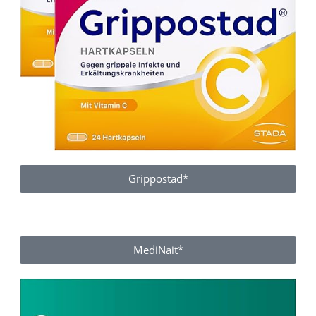
Grippostad*
MediNait*