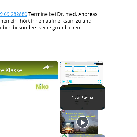
9 69 282880
Termine bei Dr. med. Andreas
tinnen ein, hört ihnen aufmerksam zu und
 loben besonders seine gründlichen
×
×
te Klasse
Play
Unmute
Fullscreen
Now Playing