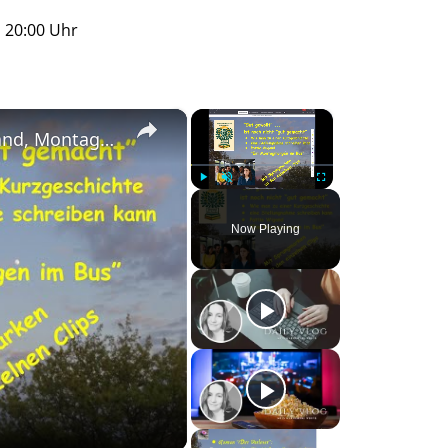
s 20:00 Uhr
×
×
Stellungnahme schreiben: z.B. Pattie Wigand, Montagmorgen ... - "Gut gewollt" - auch "gut gemacht"?
Play
Unmute
Fullscreen
Now Playing