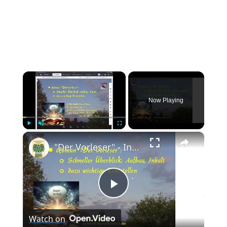
×
Now Playing
×
Play
Unmute
Fullscreen
"Der Vorleser" - Inhalt, Aufbau, Zitate zum Roman; Interpretation wichtiger Stellen, z.B. "Liebe"
Play
Watch on