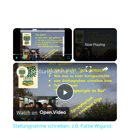
×
Now Playing
×
Play
Unmute
Fullscreen
Stellungnahme schreiben: z.B. Pattie Wigand, Montagmorgen ... - "Gut gewollt" - auch "gut gemacht"?
Play
Watch on
Video
Stellungnahme schreiben: z.B. Pattie Wigand,