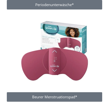
Periodenunterwäsche*
Beurer Menstruationspad*