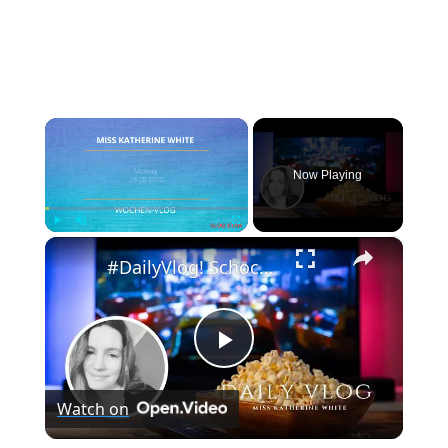
×
Now Playing
×
Play
Unmute
Fullscreen
#DailyVlog! Schocknachrichten am Dienstag. Wie geht es jetzt weiter mit Chicago P.D?
Play
Watch on
Video