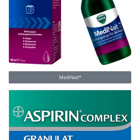
MediNait*