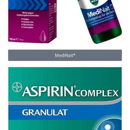
MediNait*