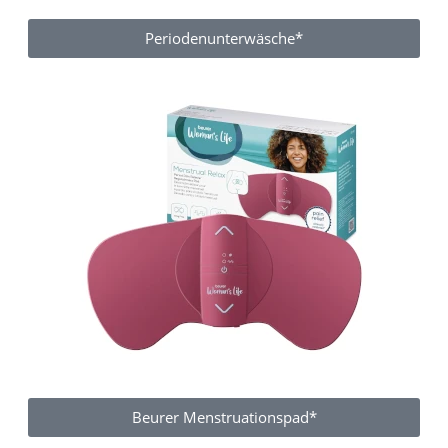
Periodenunterwäsche*
Beurer Menstruationspad*