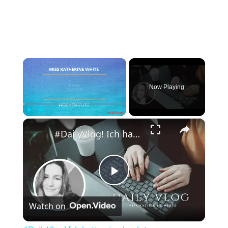
×
Now Playing
×
Play
Unmute
Fullscreen
#DailyVlog! Ich hatte ein absolutes, produktives Wochenende.
Play
Watch on
Video